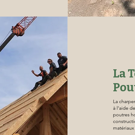
La 
Pou
La charpe
à l’aide d
poutres h
constructio
matériaux 