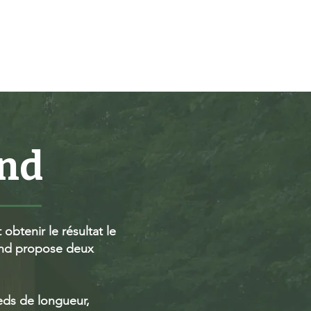
iques
More
ond
obtenir le résultat le
ond propose deux
ieds de longueur,