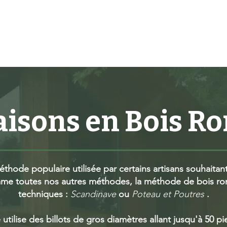
Acceuil
Services
Techn
isons en Bois R
hode populaire utilisée par certains artisans souhaitant 
omme toutes nos autres méthodes, la méthode de bois r
techniques :
Scandinave
ou
Poteau et Poutres
.
utilise des billots de gros diamètres allant jusqu'à 50 p