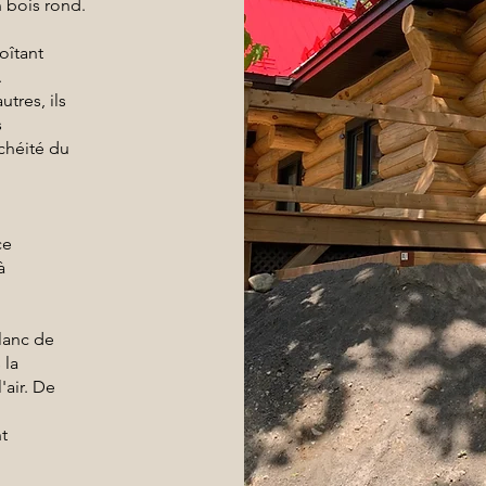
 bois rond.
oîtant
.
tres, ils
s
chéité du
ce
à
lanc de
 la
'air. De
t